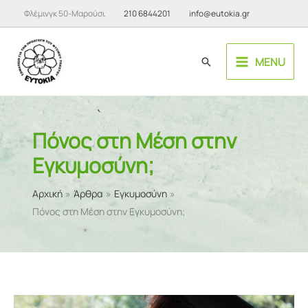
Μετάβαση
Φλέμινγκ 50-Μαρούσι
210 6844201
info@eutokia.gr
στο
περιεχόμενο
MENU
Αναζήτηση
Πόνος στη Μέση στην
Εγκυμοσύνη;
Αρχική
Άρθρα
Εγκυμοσύνη
Πόνος στη Μέση στην Εγκυμοσύνη;