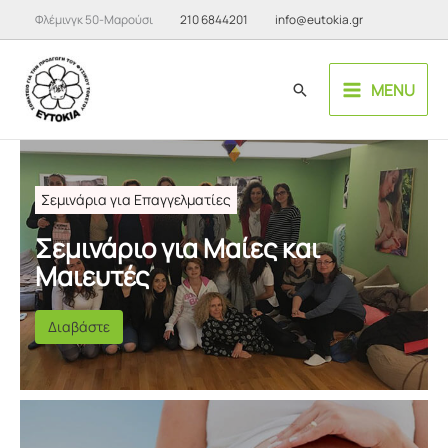
Μετάβαση
Φλέμινγκ 50-Μαρούσι
210 6844201
info@eutokia.gr
στο
περιεχόμενο
MENU
Αναζήτηση
Σεμινάρια για Επαγγελματίες
Σεμινάριο για Μαίες και
Μαιευτές
Διαβάστε