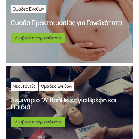
Ομάδες Εγκύων
Ομάδα Προετοιμασίας για Γονεϊκότητα
Διαβάστε περισσότερα
Νέοι Γονείς
Ομάδες Εγκύων
Σεμινάριο “Α’ Βοήθειες για Βρέφη και
Παιδιά”
Διαβάστε περισσότερα