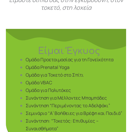
τοκετό, στη λοχεία
Είμαι Έγκυος
Ομάδα Προετοιμασίας για τη Γονεϊκότητα
Ομάδα Prenatal Yoga
Ομάδα για Τοκετό στο Σπίτι
Ομάδα VBAC
Ομάδα για Πολυτόκες
Συνάντηση για Μέλλοντες Μπαμπάδες
Συνάντηση “Περιμένοντας το Αδελφάκι”
Σεμινάριο “Α’ Βοήθειες για Βρέφη και Παιδιά”
Συνάντηση: “Τοκετός: Επιθυμίες –
Συναισθήματα”