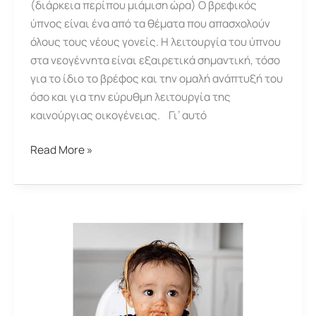
(διάρκεια περίπου μιάμιση ώρα) Ο βρεφικός
ύπνος είναι ένα από τα θέματα που απασχολούν
όλους τους νέους γονείς. Η λειτουργία του ύπνου
στα νεογέννητα είναι εξαιρετικά σημαντική, τόσο
για το ίδιο το βρέφος και την ομαλή ανάπτυξή του
όσο και για την εύρυθμη λειτουργία της
καινούργιας οικογένειας. Γι’ αυτό
Συνάντηση
Read More »
“Βρεφικός
Ύπνος”