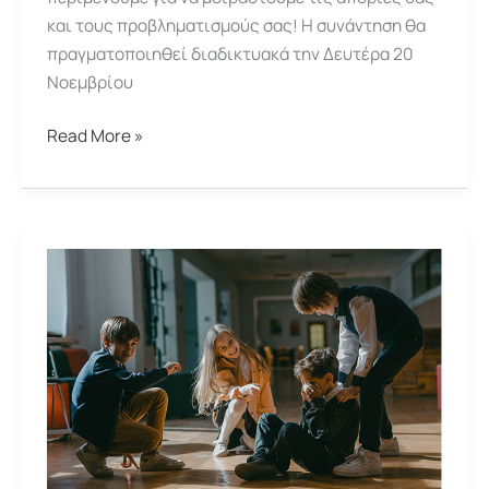
και τους προβληματισμούς σας! Η συνάντηση θα
πραγματοποιηθεί διαδικτυακά την Δευτέρα 20
Νοεμβρίου
Συνάντηση
Read More »
“Τα
Αναπτυξιακά
Στάδια
στον
Πρώτο
Χρόνο
της
Ζωής
του
Βρέφους”