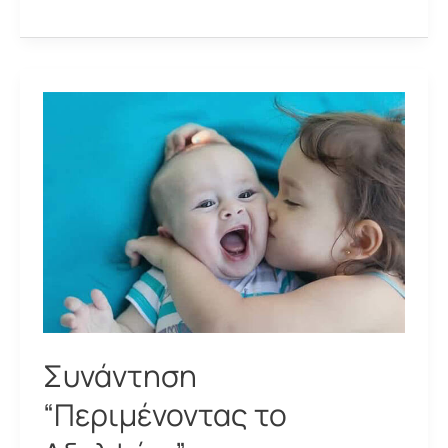
“Α’
Βοήθειες
για
Βρέφη
και
Παιδιά”
Συνάντηση
“Περιμένοντας το