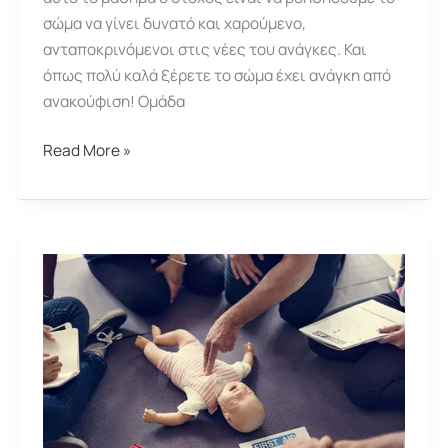
σώμα να γίνει δυνατό και χαρούμενο,
ανταποκρινόμενοι στις νέες του ανάγκες. Και
όπως πολύ καλά ξέρετε το σώμα έχει ανάγκη από
ανακούφιση! Ομάδα
Ομάδα
Read More »
Postnatal
Yoga
/
Feel
Good
Yoga