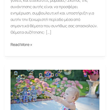
γονείς και ειδικά στις μαμάδες! Σκοπός της
συνάντησης αυτής είναι να προσφέρει
ενημέρωση, συμβουλευτική και υποστήριξη για
αυτήν την ξεχωριστή περίοδο μέσα από
σημαντικά θέματα που συνήθως σας απασχολούν.
Θέματα συζήτησης: […]
Συνάντηση
Read More »
Αποθηλασμού:
Τι
είναι
σημαντικό
να
γνωρίζω;