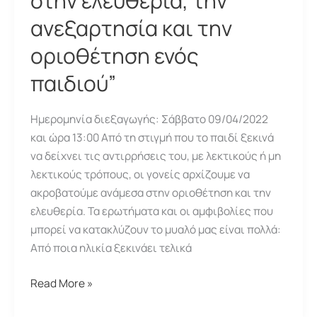
στην ελευθερία, την
ανεξαρτησία και την
οριοθέτηση ενός
παιδιού”
Ημερομηνία διεξαγωγής: Σάββατο 09/04/2022
και ώρα 13:00 Από τη στιγμή που το παιδί ξεκινά
να δείχνει τις αντιρρήσεις του, με λεκτικούς ή μη
λεκτικούς τρόπους, οι γονείς αρχίζουμε να
ακροβατούμε ανάμεσα στην οριοθέτηση και την
ελευθερία. Τα ερωτήματα και οι αμφιβολίες που
μπορεί να κατακλύζουν το μυαλό μας είναι πολλά:
Από ποια ηλικία ξεκινάει τελικά
Συνάντηση
Read More »
“Ισορροπώντας