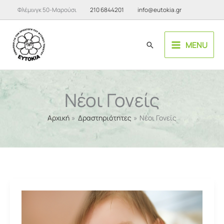
Μετάβαση
Φλέμινγκ 50-Μαρούσι
210 6844201
info@eutokia.gr
στο
περιεχόμενο
MENU
Αναζήτηση
Νέοι Γονείς
Αρχική
Δραστηριότητες
Νέοι Γονείς