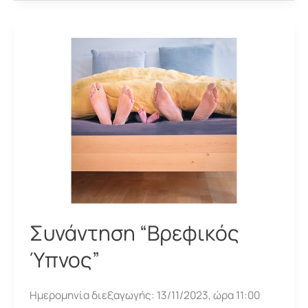
ανάμεσα
στην
ελευθερία,
την
ανεξαρτησία
και
την
οριοθέτηση
ενός
παιδιού”
Συνάντηση “Βρεφικός
Ύπνος”
Ημερομηνία διεξαγωγής: 13/11/2023, ώρα 11:00