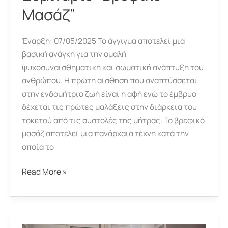
Μασάζ”
Έναρξη: 07/05/2025 Το άγγιγμα αποτελεί μια
βασική ανάγκη για την ομαλή
ψυχοσυναισθηματική και σωματική ανάπτυξη του
ανθρώπου. Η πρώτη αίσθηση που αναπτύσσεται
στην ενδομήτριο ζωή είναι η αφή ενώ το έμβρυο
δέχεται τις πρώτες μαλάξεις στην διάρκεια του
τοκετού από τις συστολές της μήτρας. Το βρεφικό
μασάζ αποτελεί μια πανάρχαια τέχνη κατά την
οποία το
Σεμινάριο
Read More »
“Βρεφικό
Μασάζ”