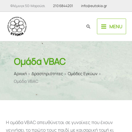
Μετάβαση
Φλέμινγκ 50-Μαρούσι
210 6844201
info@eutokia.gr
στο
περιεχόμενο
MENU
Αναζήτηση
Ομάδα VBAC
Αρχική
Δραστηριότητες
Ομάδες Εγκύων
Ομάδα VBAC
Η ομάδα VBAC απευθύνεται σε γυναίκες που έχουν
γεννήσει το πρώτο τους παιδί με καισαρική τομή κι