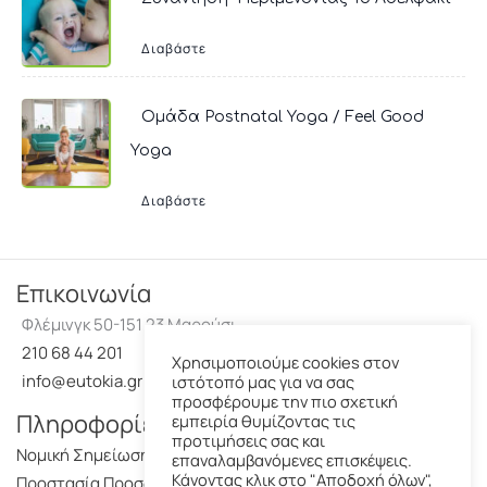
Διαβάστε
Ομάδα Postnatal Yoga / Feel Good
Yoga
Διαβάστε
Επικοινωνία
Φλέμινγκ 50-151 23 Μαρούσι
210 68 44 201
Χρησιμοποιούμε cookies στον
info@eutokia.gr
ιστότοπό μας για να σας
προσφέρουμε την πιο σχετική
Πληροφορίες
εμπειρία θυμίζοντας τις
προτιμήσεις σας και
Νομική Σημείωση
επαναλαμβανόμενες επισκέψεις.
Κάνοντας κλικ στο "Αποδοχή όλων",
Προστασία Προσωπικών Δεδομένων