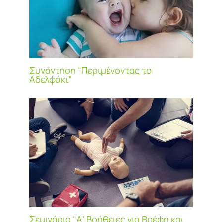
Συνάντηση “Περιμένοντας το
Αδελφάκι”
Σεμινάριο “Α’ Βοήθειες για Βρέφη και