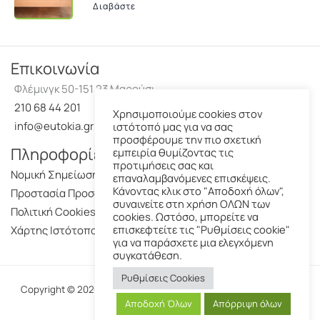
Διαβάστε
Επικοινωνία
Φλέμινγκ 50-151 23 Μαρούσι
210 68 44 201
Χρησιμοποιούμε cookies στον
info@eutokia.gr
ιστότοπό μας για να σας
προσφέρουμε την πιο σχετική
Πληροφορίες
εμπειρία θυμίζοντας τις
προτιμήσεις σας και
Νομική Σημείωση
επαναλαμβανόμενες επισκέψεις.
Κάνοντας κλικ στο "Αποδοχή όλων",
Προστασία Προσωπικών Δεδομένων
συναινείτε στη χρήση ΟΛΩΝ των
Πολιτική Cookies
cookies. Ωστόσο, μπορείτε να
επισκεφτείτε τις "Ρυθμίσεις cookie"
Χάρτης Ιστότοπου
για να παράσχετε μια ελεγχόμενη
συγκατάθεση.
Ρυθμίσεις Cookies
Copyright © 2026 Ευτοκία-Με την επιφύλαξη παντός νομίμου
Αποδοχή Όλων
Απόρριψη όλων
δικαιώματος.