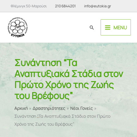
Μετάβαση
Φλέμινγκ 50-Μαρούσι
210 6844201
info@eutokia.gr
στο
περιεχόμενο
MENU
Αναζήτηση
Συνάντηση “Τα
Αναπτυξιακά Στάδια στον
Πρώτο Χρόνο της Ζωής
του Βρέφους”
Αρχική
Δραστηριότητες
Νέοι Γονείς
Συνάντηση “Τα Αναπτυξιακά Στάδια στον Πρώτο
Χρόνο της Ζωής του Βρέφους”