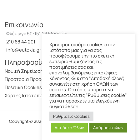
Επικοινωνία
Φλέμινγκ 50-151 23 Μαρούσι
210 68 44 201
Χρησιμοποιούμε cookies στον
info@eutokia.gr
ιστότοπό μας για να σας
προσφέρουμε την πιο σχετική
Πληροφορίες
εμπειρία θυμίζοντας τις
προτιμήσεις σας και
Νομική Σημείωση
επαναλαμβανόμενες επισκέψεις.
Κάνοντας κλικ στο "Αποδοχή όλων",
Προστασία Προσωπικών Δεδομένων
συναινείτε στη χρήση ΟΛΩΝ των
Πολιτική Cookies
cookies. Ωστόσο, μπορείτε να
επισκεφτείτε τις "Ρυθμίσεις cookie"
Χάρτης Ιστότοπου
για να παράσχετε μια ελεγχόμενη
συγκατάθεση.
Ρυθμίσεις Cookies
Copyright © 2026 Ευτοκία-Με την επιφύλαξη παντός νομίμου
Αποδοχή Όλων
Απόρριψη όλων
δικαιώματος.