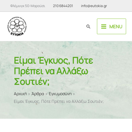
Μετάβαση
Φλέμινγκ 50-Μαρούσι
210 6844201
info@eutokia.gr
στο
περιεχόμενο
MENU
Αναζήτηση
Είμαι Έγκυος, Πότε
Πρέπει να Αλλάξω
Σουτιέν;
Αρχική
Άρθρα
Εγκυμοσύνη
Είμαι Έγκυος, Πότε Πρέπει να Αλλάξω Σουτιέν;